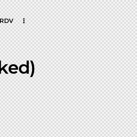
 RDV
cked)